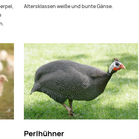
erpel,
Altersklassen weiße und bunte Gänse.
e
n.
Perlhühner